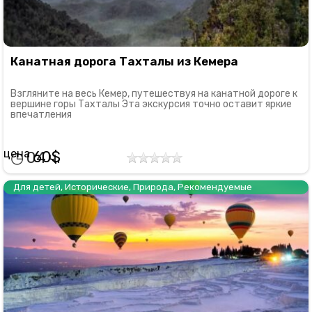
Канатная дорога Тахталы из Кемера
Взгляните на весь Кемер, путешествуя на канатной дороге к
вершине горы Тахталы Эта экскурсия точно оставит яркие
впечатления
60
04
Для детей
,
Исторические
,
Природа
,
Рекомендуемые