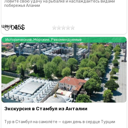
Ловите свою удачу на рыбалке и наслаждайтесь видами
побережья Алании
45
06
Исторические
,
Морские
,
Рекомендуемые
Экскурсия в Стамбул из Анталии
Тур в Стамбул на самолёте — один день в сердце Турции