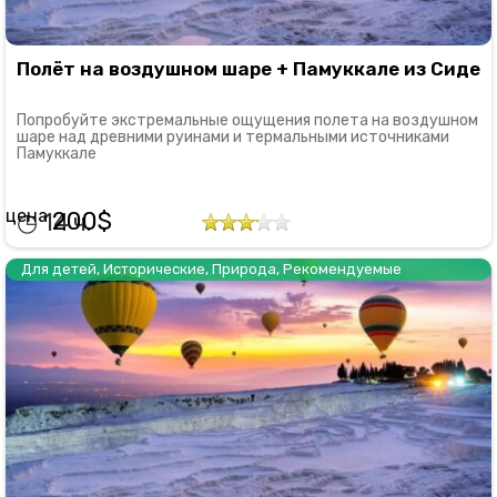
Полёт на воздушном шаре + Памуккале из Сиде
Попробуйте экстремальные ощущения полета на воздушном
шаре над древними руинами и термальными источниками
Памуккале
200
14
Для детей
,
Исторические
,
Природа
,
Рекомендуемые