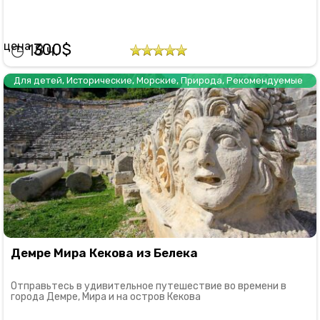
300
18
Для детей
,
Исторические
,
Морские
,
Природа
,
Рекомендуемые
Демре Мира Кекова из Белека
Отправьтесь в удивительное путешествие во времени в
города Демре, Мира и на остров Кекова