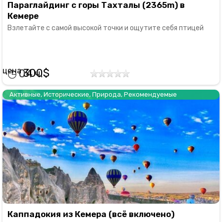
Параглайдинг с горы Тахталы (2365m) в
Кемере
Взлетайте с самой высокой точки и ощутите себя птицей
300
04
Активные
,
Исторические
,
Природа
,
Рекомендуемые
Каппадокия из Кемера (всё включено)