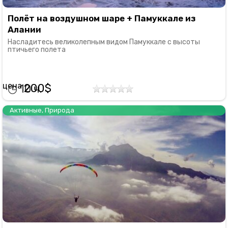
Полёт на воздушном шаре + Памуккале из
Алании
Насладитесь великолепным видом Памуккале с высоты
птичьего полета
200
10
Активные
,
Природа