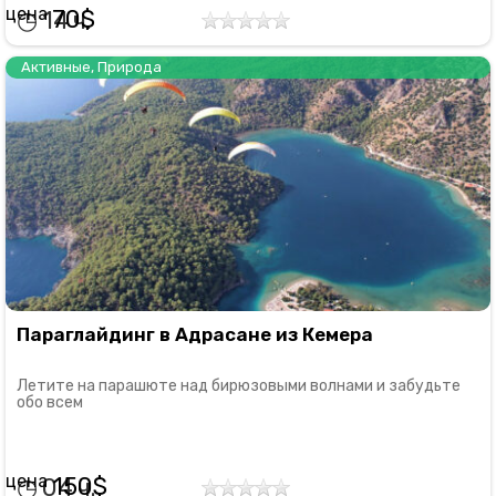
70
14
Активные
,
Природа
Параглайдинг в Адрасане из Кемера
Летите на парашюте над бирюзовыми волнами и забудьте
обо всем
150
04