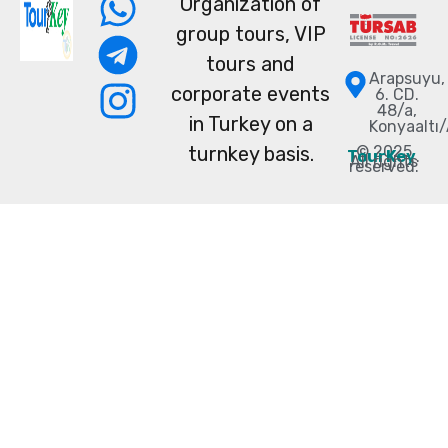
Organization of
group tours, VIP
tours and
Arapsuyu,
corporate events
6. CD.
48/a,
in Turkey on a
Konyaaltı
© 2025
turnkey basis.
TourKey
.
All rights
reserved.