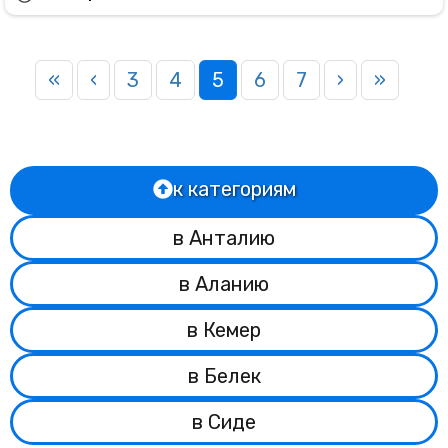
«
‹
3
4
5
6
7
›
»
к категориям
в Анталию
в Аланию
в Кемер
в Белек
в Сиде