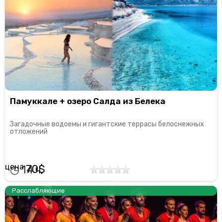
Памуккале + озеро Салда из Белека
Загадочные водоемы и гигантские террасы белоснежных
отложений
70
14
Расслабляющие