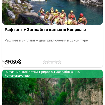
Рафтинг + Зиплайн в каньоне Кёпрюлю
Рафтинг и зиплайн — два приключения в одном туре
35
07
Активные
,
Для детей
,
Природа
,
Расслабляющие
,
Рекомендуемые