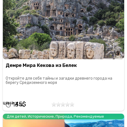
Демре Мира Кекова из Белек
Откройте для себя тайны и загадки древнего города на
берегу Средиземного моря
45
13
Для детей
,
Исторические
,
Природа
,
Рекомендуемые