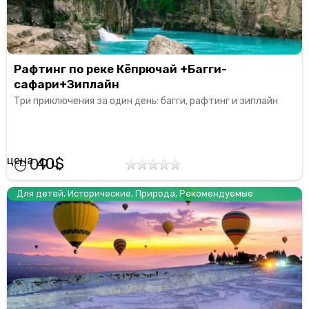
Рафтинг по реке Кёпрючай +Багги-
сафари+Зиплайн
Три приключения за один день: багги, рафтинг и зиплайн
40
09
Для детей
,
Исторические
,
Природа
,
Рекомендуемые