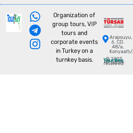
Organization of
group tours, VIP
tours and
Arapsuyu,
corporate events
6. CD.
48/a,
in Turkey on a
Konyaaltı
© 2025
turnkey basis.
TourKey
.
All rights
reserved.