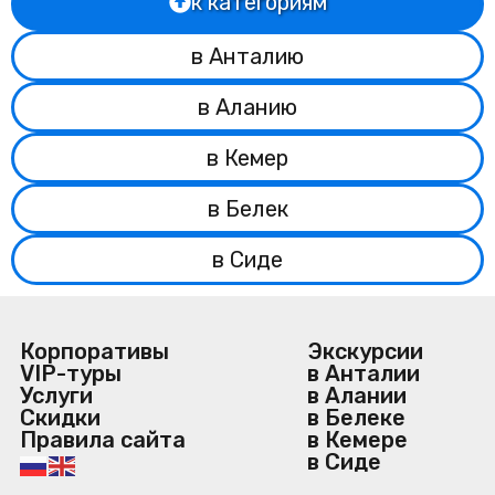
к категориям
в Анталию
в Аланию
в Кемер
в Белек
в Сиде
Корпоративы
Экскурсии
VIP-туры
в Анталии
Услуги
в Алании
Скидки
в Белеке
Правила сайта
в Кемере
в Сиде