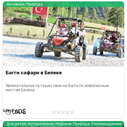
Активные
,
Природа
Багги сафари в Белеке
Увлекательное путешествие на багги по живописным
местам Белека
60
04
Для детей
,
Исторические
,
Морские
,
Природа
,
Рекомендуемые