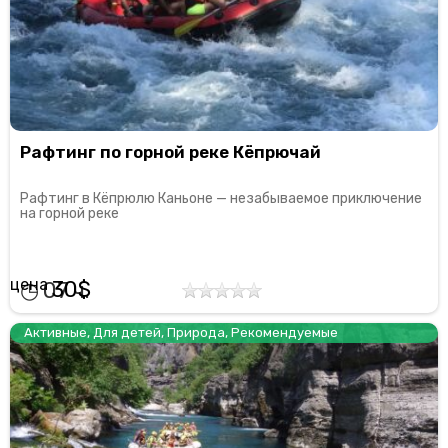
Рафтинг по горной реке Кёпрючай
Рафтинг в Кёпрюлю Каньоне — незабываемое приключение
на горной реке
30
07
Активные
,
Для детей
,
Природа
,
Рекомендуемые