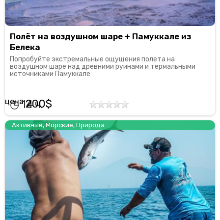
Полёт на воздушном шаре + Памуккале из
Белека
Попробуйте экстремальные ощущения полета на
воздушном шаре над древними руинами и термальными
источниками Памуккале
200
14
Активные
,
Морские
,
Природа