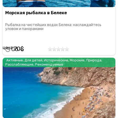
Морская рыбалка в Белеке
Рыбалка на чистейших водах Белека: наслаждайтесь
уловом и панорамами
70
06
Активные
,
Для детей
,
Исторические
,
Морские
,
Природа
,
Расслабляющие
,
Рекомендуемые