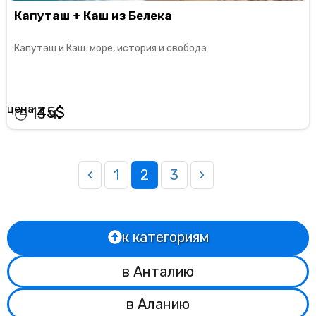
Капуташ + Каш из Белека
Капуташ и Каш: море, история и свобода
45
13
‹
1
2
3
›
к категориям
в Анталию
в Аланию