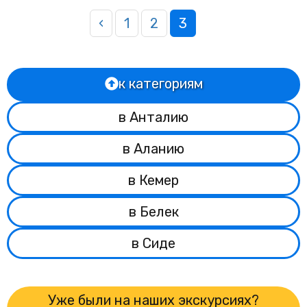
‹
1
2
3
к категориям
в Анталию
в Аланию
в Кемер
в Белек
в Сиде
Уже были на наших экскурсиях?