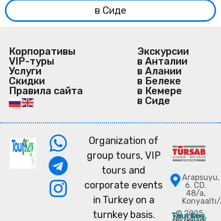
в Сиде
Корпоративы
Экскурсии
VIP-туры
в Анталии
Услуги
в Алании
Скидки
в Белеке
Правила сайта
в Кемере
в Сиде
Organization of
group tours, VIP
tours and
Arapsuyu,
corporate events
6. CD.
48/a,
in Turkey on a
Konyaaltı
© 2025
turnkey basis.
TourKey
.
All rights
reserved.