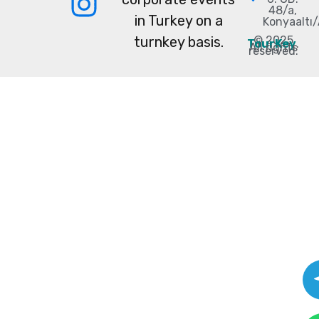
48/a,
in Turkey on a
Konyaaltı
turnkey basis.
© 2025
TourKey
.
All rights
reserved.