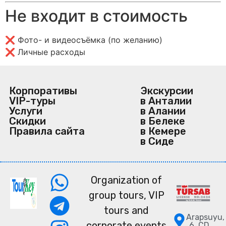
Не входит в стоимость
❌ Фото- и видеосъёмка (по желанию)
❌ Личные расходы
Корпоративы
Экскурсии
VIP-туры
в Анталии
Услуги
в Алании
Скидки
в Белеке
Правила сайта
в Кемере
в Сиде
Organization of
group tours, VIP
tours and
Arapsuyu,
corporate events
6. CD.