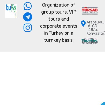
Organization of
group tours, VIP
tours and
Arapsuyu,
corporate events
6. CD.
48/a,
in Turkey on a
Konyaaltı
turnkey basis.
© 2025
TourKey
.
All rights
reserved.