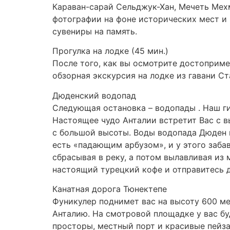
Караван-сарай Сельджук-Хан, Мечеть Мехм
фотографии на фоне исторических мест и
сувениры на память.
Прогулка на лодке (45 мин.)
После того, как вы осмотрите достоприме
обзорная экскурсия на лодке из гавани С
Дюденский водопад
Следующая остановка – водопады . Наш г
Настоящее чудо Анталии встретит Вас с 
с большой высоты. Воды водопада Дюден 
есть «падающим арбузом», и у этого заба
сбрасывая в реку, а потом вылавливая из
настоящий турецкий кофе и отправитесь д
Канатная дорога Тюнектепе
Фуникулер поднимет вас на высоту 600 м
Анталию. На смотровой площадке у вас бу
просторы, местный порт и красивые пейз