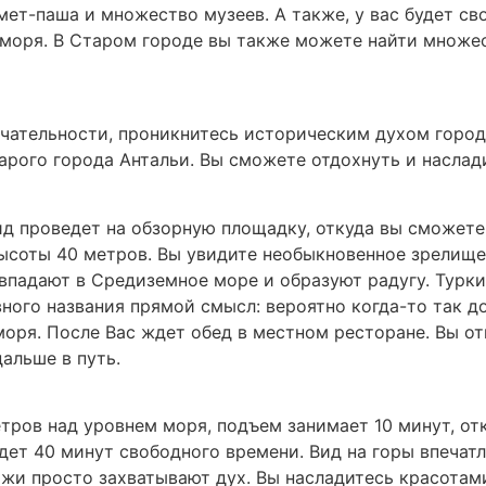
ет-паша и множество музеев. А также, у вас будет св
 моря. В Старом городе вы также можете найти множес
чательности, проникнитесь историческим духом города 
тарого города Антальи. Вы сможете отдохнуть и наслад
ид проведет на обзорную площадку, откуда вы сможете
высоты 40 метров. Вы увидите необыкновенное зрели
впадают в Средиземное море и образуют радугу. Турк
вного названия прямой смысл: вероятно когда-то так 
 моря. После Вас ждет обед в местном ресторане. Вы о
альше в путь.
етров над уровнем моря, подъем занимает 10 минут, о
дет 40 минут свободного времени. Вид на горы впечатл
ажи просто захватывают дух. Вы насладитесь красотам