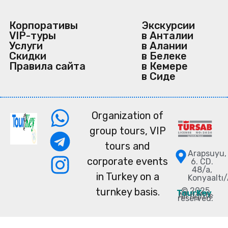
Корпоративы
Экскурсии
VIP-туры
в Анталии
Услуги
в Алании
Скидки
в Белеке
Правила сайта
в Кемере
в Сиде
Organization of
group tours, VIP
tours and
Arapsuyu,
corporate events
6. CD.
48/a,
in Turkey on a
Konyaaltı
turnkey basis.
© 2025
TourKey
.
All rights
reserved.