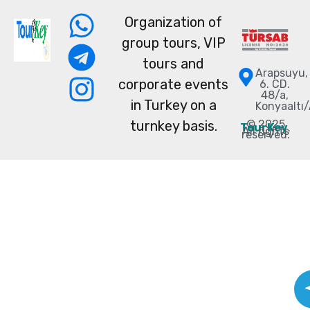
Organization of
group tours, VIP
tours and
Arapsuyu,
corporate events
6. CD.
48/a,
in Turkey on a
Konyaaltı
turnkey basis.
© 2025
TourKey
.
All rights
reserved.