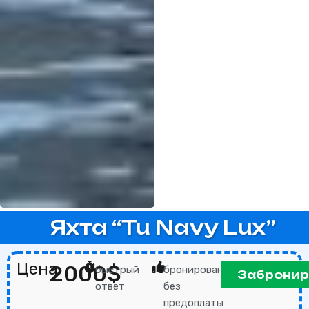
Яхта “Tu Navy Lux”
Цена
2000$
быстрый
бронирование
Забронир
ответ
без
предоплаты